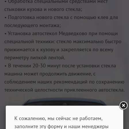
• Обработка специальными средствами мест
стыковки кузова и нового стекла;
• Подготовка нового стекла с помощью клея для
последующего монтажа;
• Установка автостекол Медведково при помощи
специальной техники: стекло максимально быстро
прижимается к кузову и закрепляется по всему
периметру липкой лентой.
• В течении 20-30 минут после установки стекла
машина может продолжить движение, с
соблюдением наших рекомендаций по сохранению
технической целостности приклеенного автостекла.
К сожалению, мы сейчас не работаем,
заполните эту форму и наши менеджеры