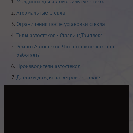
Молдинги для автомобильных стекол
Атермальные Стекла
Ограничения после установки стекла
Типы автостекол - Сталлинг,Триплекс
Ремонт Автостекол,Что это такое, как оно
работает?
Производители автостекол
Датчики дождя на ветровое стекле