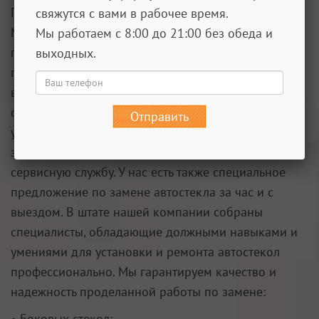
Преимущества наших услуг по замене автостекол в
свяжутся с вами в рабочее время.
Медведково Ремонт автостекол Медведково
Мы работаем с 8:00 до 21:00 без обеда и
позволяет устранить царапины и сколы на
выходных.
поверхности изделия. Когда нет возможности
восстановить стекло, специалисты сервисной
службы рекомендуют его замену. Покупка и
Отправить
установка автостекол недорого – вот, что получает
заказчик, обратившись за услугами в нашу
сервисную службу. У нас есть также специальное
предложение по замене автостекла за час и с
выездом. В штате нашей компании собраны
специалисты, обладающие должными навыками и
умениями для установки и ремонта автостекол
профессионально. Мы гарантируем качество и
надежность проделанной работы по замене:
• Боковых стекол;