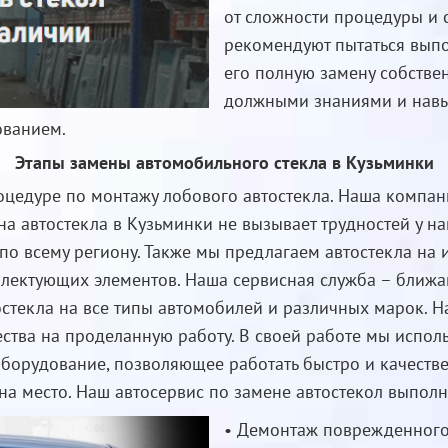
от сложности процедуры и 
рекомендуют пытаться выпо
его полную замену собстве
должными знаниями и навы
ованием.
Этапы замены автомобильного стекла в Кузьминки
оцедуре по монтажу лобового автостекла. Наша компани
на автостекла в Кузьминки не вызывает трудностей у 
по всему региону. Также мы предлагаем автостекла на 
ектующих элементов. Наша сервисная служба – ближа
тостекла на все типы автомобилей и различных марок. 
ества на проделанную работу. В своей работе мы испо
орудование, позволяющее работать быстро и качествен
на место. Наш автосервис по замене автостекол выполн
• Демонтаж поврежденного 