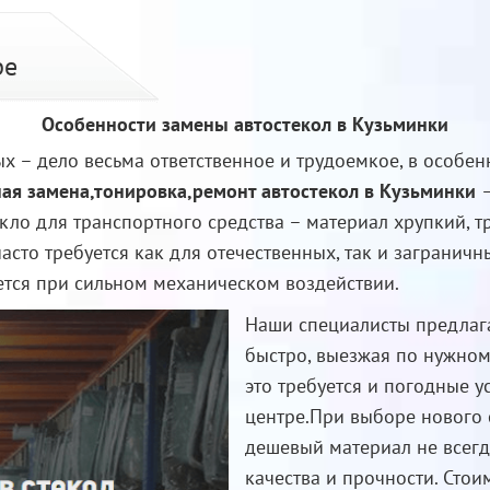
ре
Особенности замены автостекол в Кузьминки
ых – дело весьма ответственное и трудоемкое, в особен
ая замена,тонировка,ремонт автостекол в Кузьминки
кло для транспортного средства – материал хрупкий, 
асто требуется как для отечественных, так и загранич
ется при сильном механическом воздействии.
Наши специалисты предлага
быстро, выезжая по нужном
это требуется и погодные у
центре.При выборе нового с
дешевый материал не всегд
качества и прочности. Стои