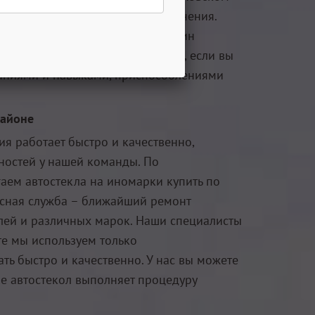
ти процедуры и сроков ее выполнения.
ытаться выполнить ремонт трещин
ную замену собственными силами, если вы
аниями и навыками, приспособлениями
районе
я работает быстро и качественно,
дностей у нашей команды. По
аем автостекла на иномарки купить по
сная служба – ближайший ремонт
илей и различных марок. Наши специалисты
те мы используем только
 быстро и качественно. У нас вы можете
не автостекол выполняет процедуру