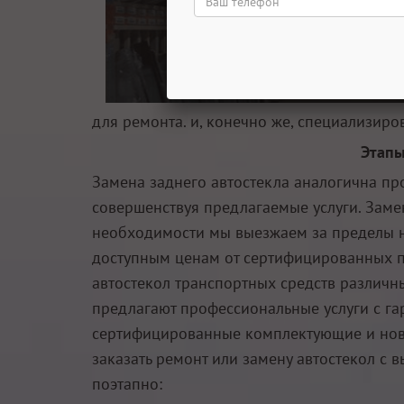
для ремонта. и, конечно же, специализир
Этапы
Замена заднего автостекла аналогична пр
совершенствуя предлагаемые услуги. Замен
необходимости мы выезжаем за пределы на
доступным ценам от сертифицированных п
автостекол транспортных средств различны
предлагают профессиональные услуги с га
сертифицированные комплектующие и нове
заказать ремонт или замену автостекол с 
поэтапно: