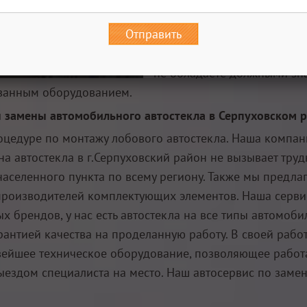
районе зависит от сложнос
Отправить
Эксперты не рекомендуют п
автостекла или же его пол
не обладаете должными зн
ованным оборудованием.
 замены автомобильного автостекла в Серпуховском 
оцедуре по монтажу лобового автостекла. Наша компани
а автостекла в г.Серпуховский район не вызывает тру
селенного пункта по всему региону. Также мы предлаг
роизводителей комплектующих элементов. Наша серви
х брендов, у нас есть автостекла на все типы автомоб
рантией качества на проделанную работу. В своей рабо
йшее техническое оборудование, позволяющее работать
выездом специалиста на место. Наш автосервис по заме