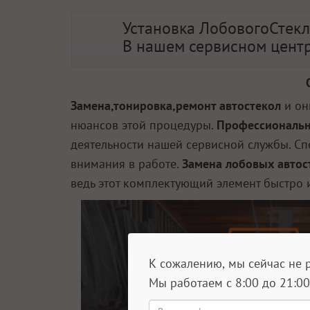
Установка ЛобовогоСтек
В нашем сервисном цент
Замена,тонировка,ремонт автостекол
и он
нюансов этой процедуры.
Профессиональна
деятельности нашей сервисной службы. Сп
внимания в работе.
Замена лобовых автос
ведь этот комплектующий элемент быстро 
К сожалению, мы сейчас не 
Мы работаем с 8:00 до 21:0